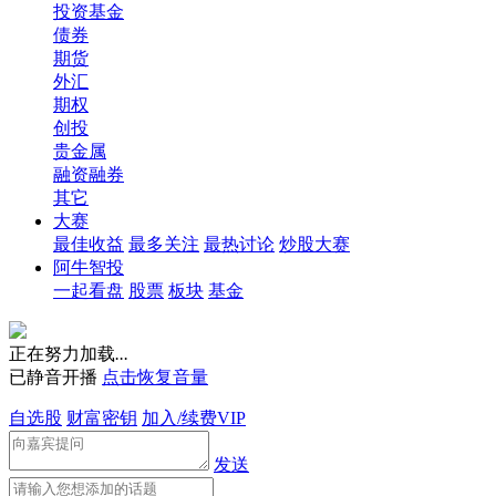
投资基金
债券
期货
外汇
期权
创投
贵金属
融资融券
其它
大赛
最佳收益
最多关注
最热讨论
炒股大赛
阿牛智投
一起看盘
股票
板块
基金
正在努力加载
.
.
.
已静音开播
点击恢复音量
自选股
财富密钥
加入/续费VIP
发送