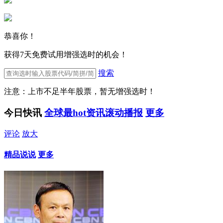
恭喜你！
获得7天免费试用增强选时的机会！
搜索
注意：上市不足半年股票，暂无增强选时！
今日快讯
全球最hot资讯滚动播报
更多
评论
放大
精品说说
更多