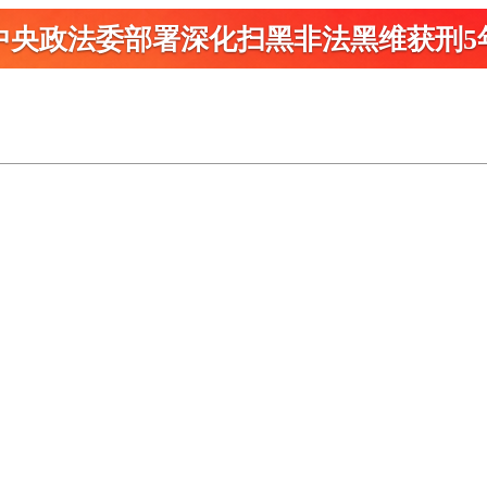
中央政法委部署深化扫黑
非法黑维获刑5