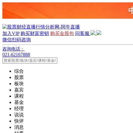
加入VIP
购买财富密钥
购买金股包
问客服
微信扫码咨询
咨询电话：
021-62167888
综合
股票
板块
嘉宾
课程
基金
经理
说说
快评
消息