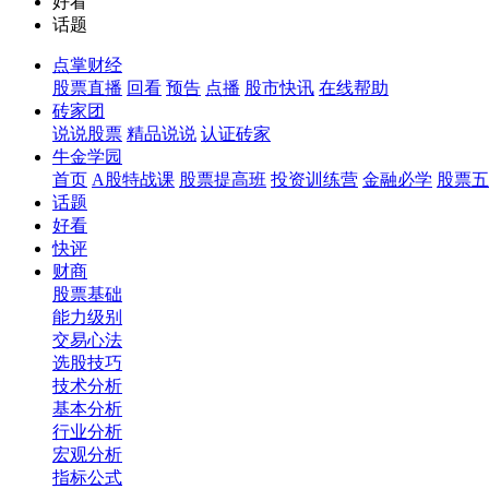
好看
话题
点掌财经
股票直播
回看
预告
点播
股市快讯
在线帮助
砖家团
说说股票
精品说说
认证砖家
牛金学园
首页
A股特战课
股票提高班
投资训练营
金融必学
股票五
话题
好看
快评
财商
股票基础
能力级别
交易心法
选股技巧
技术分析
基本分析
行业分析
宏观分析
指标公式