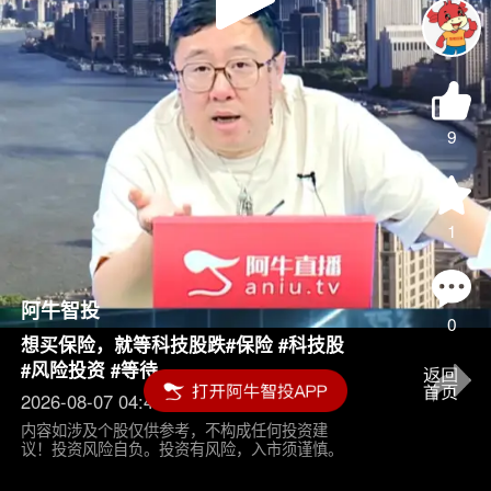
Play
Video
9
1
阿牛智投
0
想买保险，就等科技股跌#保险 #科技股
#风险投资 #等待
2026-08-07 04:45
内容如涉及个股仅供参考，不构成任何投资建
议！投资风险自负。投资有风险，入市须谨慎。