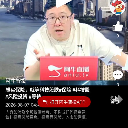
Play
Video
9
1
阿牛智投
0
想买保险，就等科技股跌#保险 #科技股
#风险投资 #等待
2026-08-07 04:45
内容如涉及个股仅供参考，不构成任何投资建
议！投资风险自负。投资有风险，入市须谨慎。