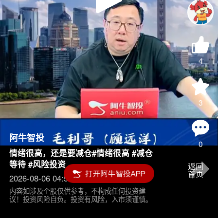
Play
Video
4
3
阿牛智投
0
情绪很高，还是要减仓#情绪很高 #减仓
等待 #风险投资
2026-08-06 04:55
内容如涉及个股仅供参考，不构成任何投资建
议！投资风险自负。投资有风险，入市须谨慎。