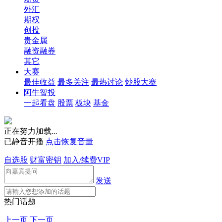
外汇
期权
创投
贵金属
融资融券
其它
大赛
最佳收益
最多关注
最热讨论
炒股大赛
阿牛智投
一起看盘
股票
板块
基金
正在努力加载
.
.
.
已静音开播
点击恢复音量
自选股
财富密钥
加入/续费VIP
发送
热门话题
上一页
下一页