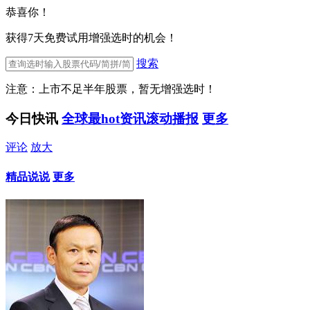
恭喜你！
获得7天免费试用增强选时的机会！
搜索
注意：上市不足半年股票，暂无增强选时！
今日快讯
全球最hot资讯滚动播报
更多
评论
放大
精品说说
更多