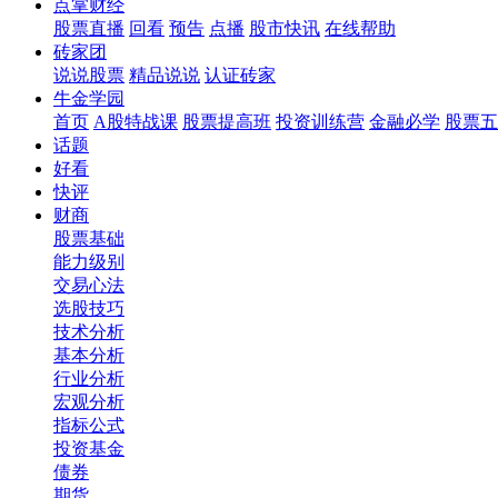
点掌财经
股票直播
回看
预告
点播
股市快讯
在线帮助
砖家团
说说股票
精品说说
认证砖家
牛金学园
首页
A股特战课
股票提高班
投资训练营
金融必学
股票五
话题
好看
快评
财商
股票基础
能力级别
交易心法
选股技巧
技术分析
基本分析
行业分析
宏观分析
指标公式
投资基金
债券
期货