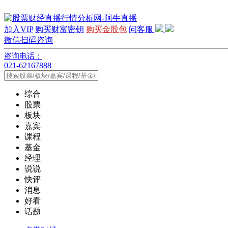
加入VIP
购买财富密钥
购买金股包
问客服
微信扫码咨询
咨询电话：
021-62167888
综合
股票
板块
嘉宾
课程
基金
经理
说说
快评
消息
好看
话题