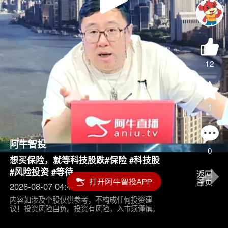
Play
Video
12
1
阿牛智投
0
想买保险，就等科技股跌#保险 #科技股
#风险投资 #等待
2026-08-07 04:45
内容如涉及个股仅供参考，不构成任何投资建
议！投资风险自负。投资有风险，入市须谨慎。