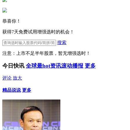
恭喜你！
获得7天免费试用增强选时的机会！
搜索
注意：上市不足半年股票，暂无增强选时！
今日快讯
全球最hot资讯滚动播报
更多
评论
放大
精品说说
更多