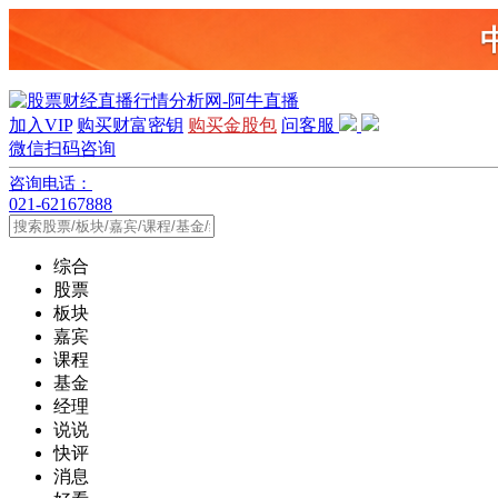
加入VIP
购买财富密钥
购买金股包
问客服
微信扫码咨询
咨询电话：
021-62167888
综合
股票
板块
嘉宾
课程
基金
经理
说说
快评
消息