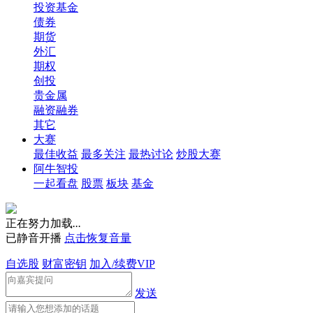
投资基金
债券
期货
外汇
期权
创投
贵金属
融资融券
其它
大赛
最佳收益
最多关注
最热讨论
炒股大赛
阿牛智投
一起看盘
股票
板块
基金
正在努力加载
.
.
.
已静音开播
点击恢复音量
自选股
财富密钥
加入/续费VIP
发送