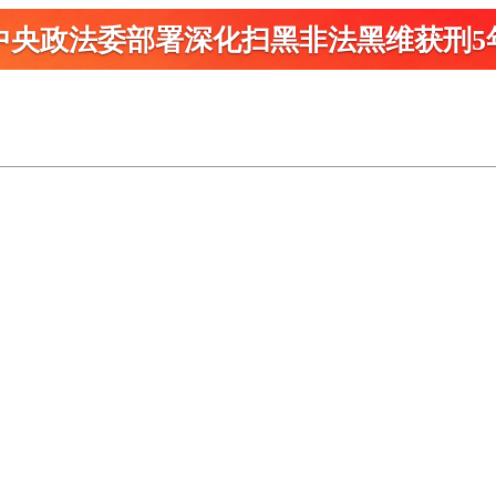
中央政法委部署深化扫黑
非法黑维获刑5