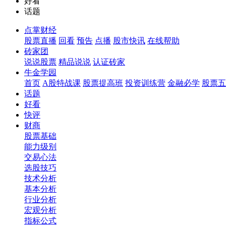
好看
话题
点掌财经
股票直播
回看
预告
点播
股市快讯
在线帮助
砖家团
说说股票
精品说说
认证砖家
牛金学园
首页
A股特战课
股票提高班
投资训练营
金融必学
股票五
话题
好看
快评
财商
股票基础
能力级别
交易心法
选股技巧
技术分析
基本分析
行业分析
宏观分析
指标公式