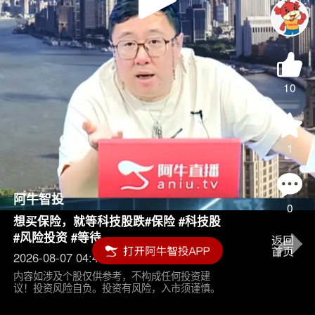
Play
Video
10
1
阿牛智投
0
想买保险，就等科技股跌#保险 #科技股
#风险投资 #等待
2026-08-07 04:45
内容如涉及个股仅供参考，不构成任何投资建
议！投资风险自负。投资有风险，入市须谨慎。