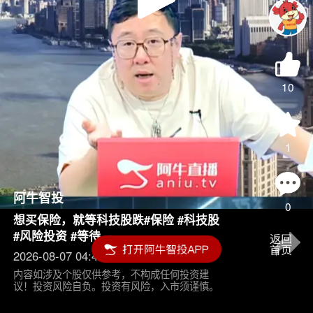
Play
Video
10
1
阿牛智投
0
想买保险，就等科技股跌#保险 #科技股
#风险投资 #等待
2026-08-07 04:45
内容如涉及个股仅供参考，不构成任何投资建
议！投资风险自负。投资有风险，入市须谨慎。