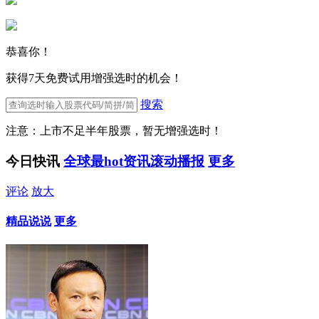
恭喜你！
获得7天免费试用增强选时的机会！
搜索
注意：上市不足半年股票，暂无增强选时！
今日快讯
全球最hot资讯滚动播报
更多
评论
放大
精品说说
更多