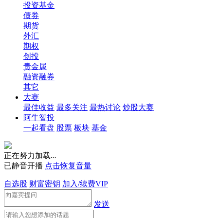
投资基金
债券
期货
外汇
期权
创投
贵金属
融资融券
其它
大赛
最佳收益
最多关注
最热讨论
炒股大赛
阿牛智投
一起看盘
股票
板块
基金
正在努力加载
.
.
.
已静音开播
点击恢复音量
自选股
财富密钥
加入/续费VIP
发送