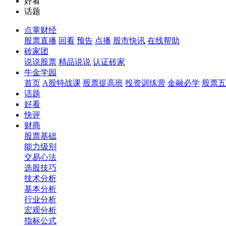
好看
话题
点掌财经
股票直播
回看
预告
点播
股市快讯
在线帮助
砖家团
说说股票
精品说说
认证砖家
牛金学园
首页
A股特战课
股票提高班
投资训练营
金融必学
股票五
话题
好看
快评
财商
股票基础
能力级别
交易心法
选股技巧
技术分析
基本分析
行业分析
宏观分析
指标公式