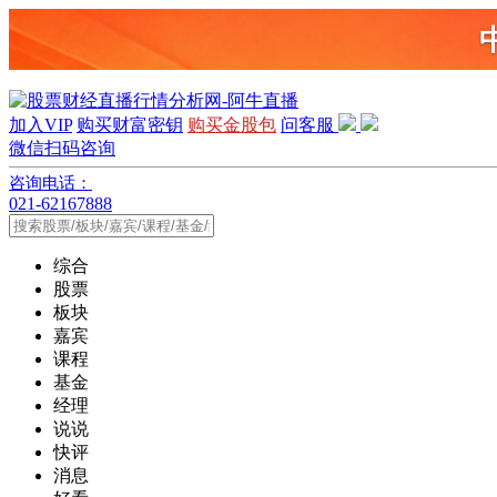
加入VIP
购买财富密钥
购买金股包
问客服
微信扫码咨询
咨询电话：
021-62167888
综合
股票
板块
嘉宾
课程
基金
经理
说说
快评
消息