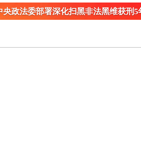
中央政法委部署深化扫黑
非法黑维获刑5