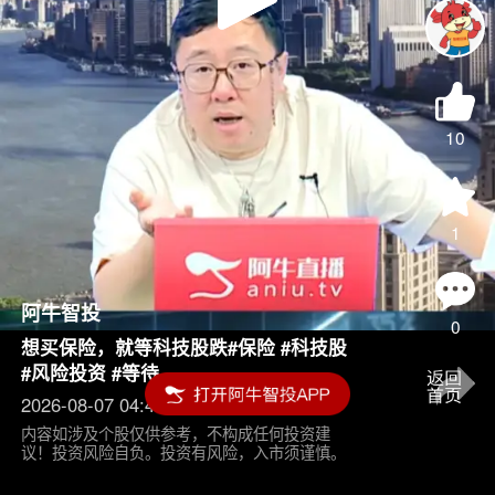
Play
Video
10
1
阿牛智投
0
想买保险，就等科技股跌#保险 #科技股
#风险投资 #等待
2026-08-07 04:45
内容如涉及个股仅供参考，不构成任何投资建
议！投资风险自负。投资有风险，入市须谨慎。