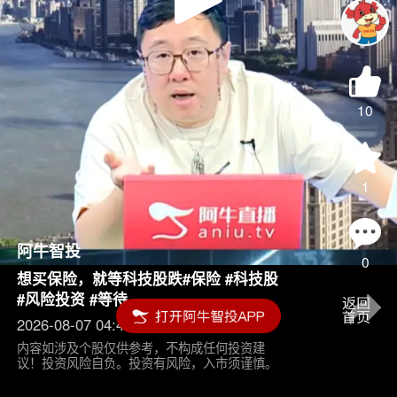
Play
Video
10
1
阿牛智投
0
想买保险，就等科技股跌#保险 #科技股
#风险投资 #等待
2026-08-07 04:45
内容如涉及个股仅供参考，不构成任何投资建
议！投资风险自负。投资有风险，入市须谨慎。