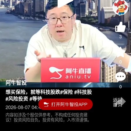
Play
Video
3
0
阿牛智投
0
想买保险，就等科技股跌#保险 #科技股
#风险投资 #等待
2026-08-07 04:45
内容如涉及个股仅供参考，不构成任何投资建
议！投资风险自负。投资有风险，入市须谨慎。