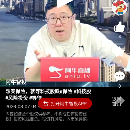
Play
Video
8
0
阿牛智投
0
想买保险，就等科技股跌#保险 #科技股
#风险投资 #等待
2026-08-07 04:45
内容如涉及个股仅供参考，不构成任何投资建
议！投资风险自负。投资有风险，入市须谨慎。