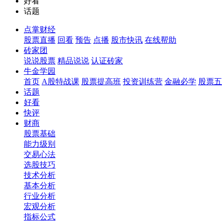
好看
话题
点掌财经
股票直播
回看
预告
点播
股市快讯
在线帮助
砖家团
说说股票
精品说说
认证砖家
牛金学园
首页
A股特战课
股票提高班
投资训练营
金融必学
股票五
话题
好看
快评
财商
股票基础
能力级别
交易心法
选股技巧
技术分析
基本分析
行业分析
宏观分析
指标公式