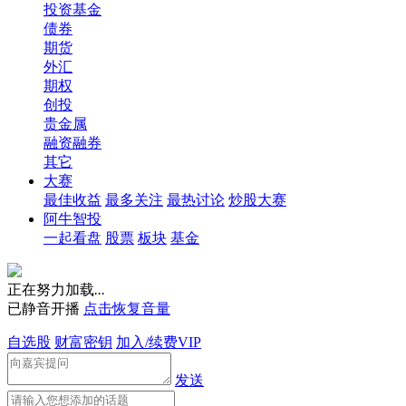
投资基金
债券
期货
外汇
期权
创投
贵金属
融资融券
其它
大赛
最佳收益
最多关注
最热讨论
炒股大赛
阿牛智投
一起看盘
股票
板块
基金
正在努力加载
.
.
.
已静音开播
点击恢复音量
自选股
财富密钥
加入/续费VIP
发送