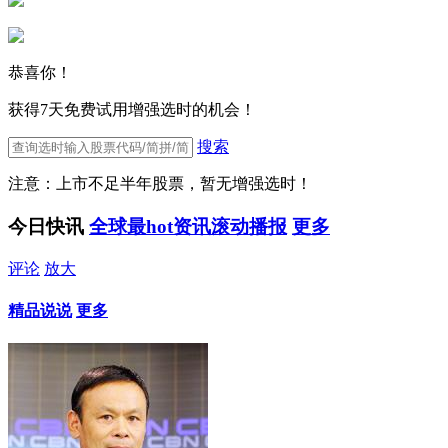
恭喜你！
获得7天免费试用增强选时的机会！
搜索
注意：上市不足半年股票，暂无增强选时！
今日快讯
全球最hot资讯滚动播报
更多
评论
放大
精品说说
更多