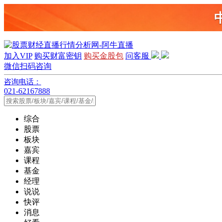
加入VIP
购买财富密钥
购买金股包
问客服
微信扫码咨询
咨询电话：
021-62167888
综合
股票
板块
嘉宾
课程
基金
经理
说说
快评
消息