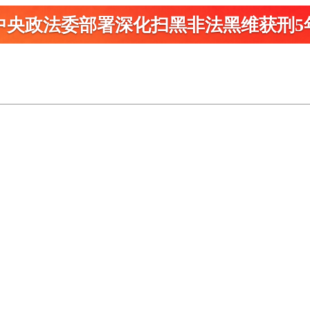
中央政法委部署深化扫黑
非法黑维获刑5