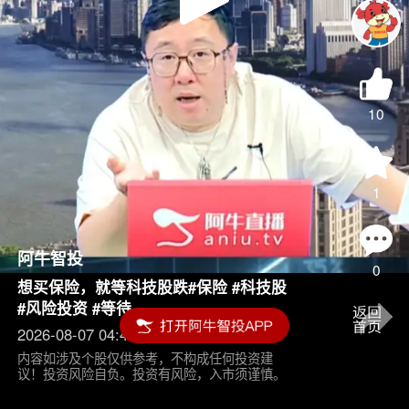
Play
Video
10
1
阿牛智投
0
想买保险，就等科技股跌#保险 #科技股
#风险投资 #等待
2026-08-07 04:45
内容如涉及个股仅供参考，不构成任何投资建
议！投资风险自负。投资有风险，入市须谨慎。