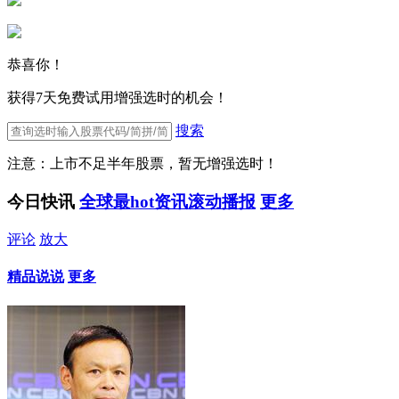
恭喜你！
获得7天免费试用增强选时的机会！
搜索
注意：上市不足半年股票，暂无增强选时！
今日快讯
全球最hot资讯滚动播报
更多
评论
放大
精品说说
更多