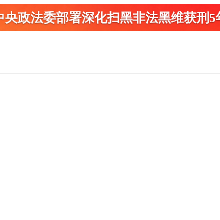
中央政法委部署深化扫黑
非法黑维获刑5