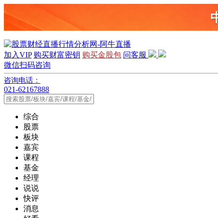
加入VIP
购买财富密钥
购买金股包
问客服
微信扫码咨询
咨询电话：
021-62167888
综合
股票
板块
嘉宾
课程
基金
经理
说说
快评
消息