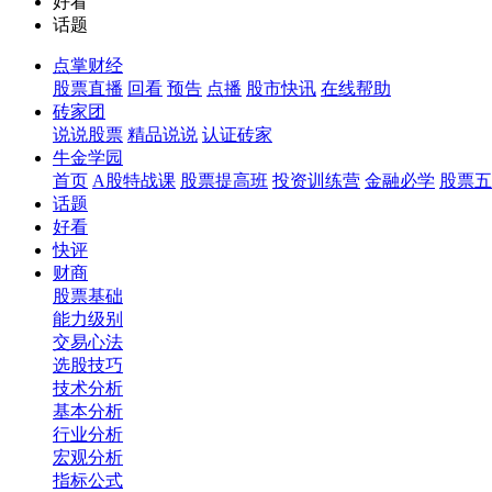
好看
话题
点掌财经
股票直播
回看
预告
点播
股市快讯
在线帮助
砖家团
说说股票
精品说说
认证砖家
牛金学园
首页
A股特战课
股票提高班
投资训练营
金融必学
股票五
话题
好看
快评
财商
股票基础
能力级别
交易心法
选股技巧
技术分析
基本分析
行业分析
宏观分析
指标公式