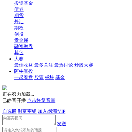
投资基金
债券
期货
外汇
期权
创投
贵金属
融资融券
其它
大赛
最佳收益
最多关注
最热讨论
炒股大赛
阿牛智投
一起看盘
股票
板块
基金
正在努力加载
.
.
.
已静音开播
点击恢复音量
自选股
财富密钥
加入/续费VIP
发送