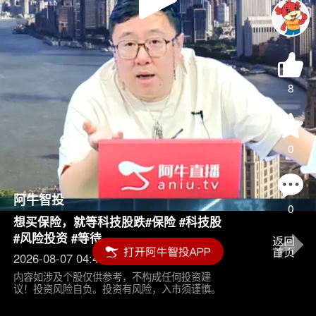
Play
Video
8
0
阿牛智投
0
想买保险，就等科技股跌#保险 #科技股
#风险投资 #等待
2026-08-07 04:45
内容如涉及个股仅供参考，不构成任何投资建
议！投资风险自负。投资有风险，入市须谨慎。