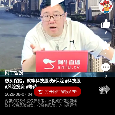
Play
Video
9
1
阿牛智投
0
想买保险，就等科技股跌#保险 #科技股
#风险投资 #等待
2026-08-07 04:45
内容如涉及个股仅供参考，不构成任何投资建
议！投资风险自负。投资有风险，入市须谨慎。