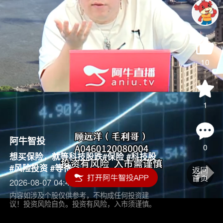
10
1
阿牛智投
0
想买保险，就等科技股跌#保险 #科技股
#风险投资 #等待
2026-08-07 04:45
内容如涉及个股仅供参考，不构成任何投资建
议！投资风险自负。投资有风险，入市须谨慎。