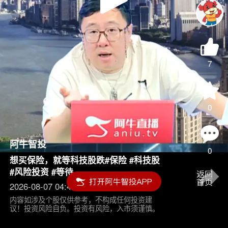
Play
Video
7
0
阿牛智投
0
想买保险，就等科技股跌#保险 #科技股
#风险投资 #等待
2026-08-07 04:45
内容如涉及个股仅供参考，不构成任何投资建
议！投资风险自负。投资有风险，入市须谨慎。