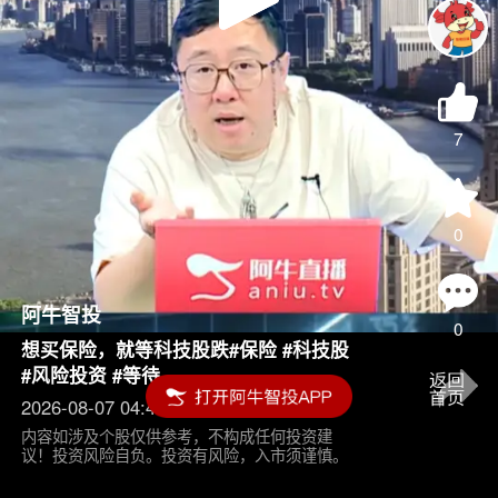
Play
Video
7
0
阿牛智投
0
想买保险，就等科技股跌#保险 #科技股
#风险投资 #等待
2026-08-07 04:45
内容如涉及个股仅供参考，不构成任何投资建
议！投资风险自负。投资有风险，入市须谨慎。