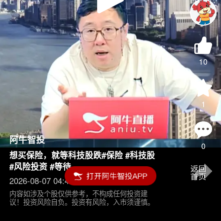
Play
Video
10
1
阿牛智投
0
想买保险，就等科技股跌#保险 #科技股
#风险投资 #等待
2026-08-07 04:45
内容如涉及个股仅供参考，不构成任何投资建
议！投资风险自负。投资有风险，入市须谨慎。