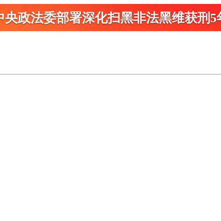
中央政法委部署深化扫黑
非法黑维获刑5