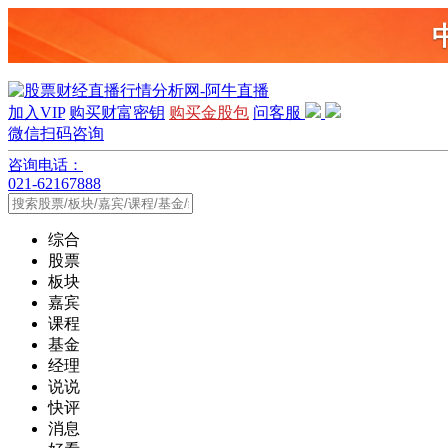
加入VIP
购买财富密钥
购买金股包
问客服
微信扫码咨询
咨询电话：
021-62167888
综合
股票
板块
嘉宾
课程
基金
经理
说说
快评
消息