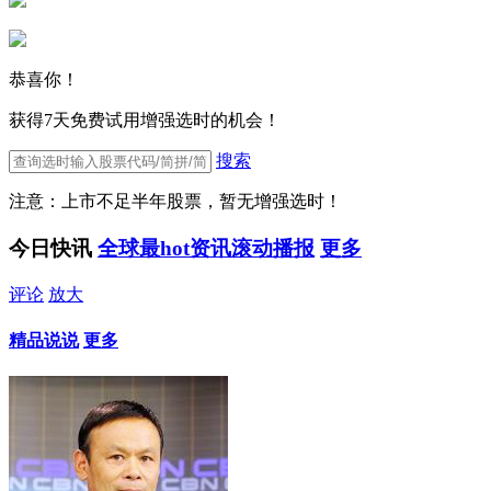
恭喜你！
获得7天免费试用增强选时的机会！
搜索
注意：上市不足半年股票，暂无增强选时！
今日快讯
全球最hot资讯滚动播报
更多
评论
放大
精品说说
更多