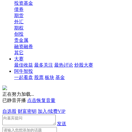
投资基金
债券
期货
外汇
期权
创投
贵金属
融资融券
其它
大赛
最佳收益
最多关注
最热讨论
炒股大赛
阿牛智投
一起看盘
股票
板块
基金
正在努力加载
.
.
.
已静音开播
点击恢复音量
自选股
财富密钥
加入/续费VIP
发送