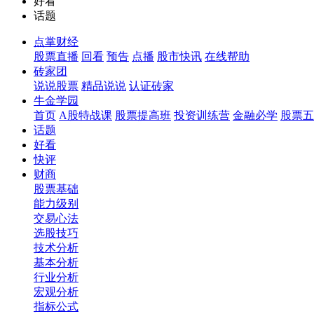
好看
话题
点掌财经
股票直播
回看
预告
点播
股市快讯
在线帮助
砖家团
说说股票
精品说说
认证砖家
牛金学园
首页
A股特战课
股票提高班
投资训练营
金融必学
股票五
话题
好看
快评
财商
股票基础
能力级别
交易心法
选股技巧
技术分析
基本分析
行业分析
宏观分析
指标公式