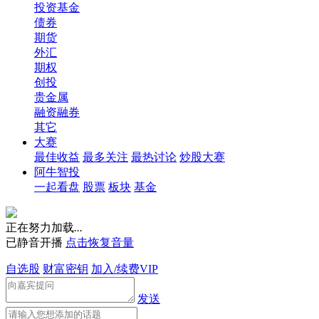
投资基金
债券
期货
外汇
期权
创投
贵金属
融资融券
其它
大赛
最佳收益
最多关注
最热讨论
炒股大赛
阿牛智投
一起看盘
股票
板块
基金
正在努力加载
.
.
.
已静音开播
点击恢复音量
自选股
财富密钥
加入/续费VIP
发送