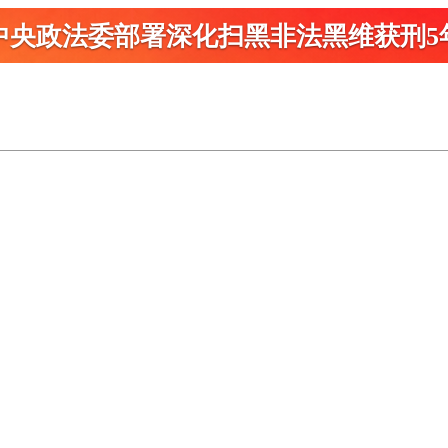
中央政法委部署深化扫黑
非法黑维获刑5