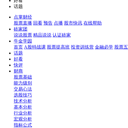
好看
话题
点掌财经
股票直播
回看
预告
点播
股市快讯
在线帮助
砖家团
说说股票
精品说说
认证砖家
牛金学园
首页
A股特战课
股票提高班
投资训练营
金融必学
股票五
话题
好看
快评
财商
股票基础
能力级别
交易心法
选股技巧
技术分析
基本分析
行业分析
宏观分析
指标公式