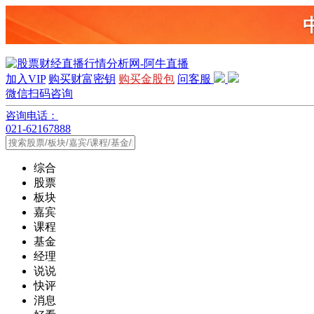
加入VIP
购买财富密钥
购买金股包
问客服
微信扫码咨询
咨询电话：
021-62167888
综合
股票
板块
嘉宾
课程
基金
经理
说说
快评
消息