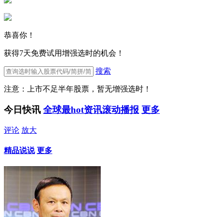
恭喜你！
获得7天免费试用增强选时的机会！
搜索
注意：上市不足半年股票，暂无增强选时！
今日快讯
全球最hot资讯滚动播报
更多
评论
放大
精品说说
更多