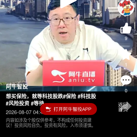
Play
Video
9
1
阿牛智投
0
想买保险，就等科技股跌#保险 #科技股
#风险投资 #等待
2026-08-07 04:45
内容如涉及个股仅供参考，不构成任何投资建
议！投资风险自负。投资有风险，入市须谨慎。