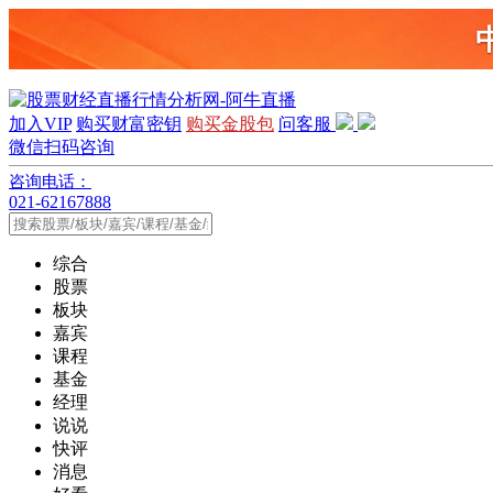
加入VIP
购买财富密钥
购买金股包
问客服
微信扫码咨询
咨询电话：
021-62167888
综合
股票
板块
嘉宾
课程
基金
经理
说说
快评
消息