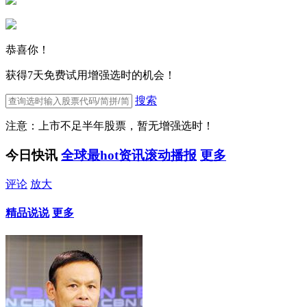
恭喜你！
获得7天免费试用增强选时的机会！
搜索
注意：上市不足半年股票，暂无增强选时！
今日快讯
全球最hot资讯滚动播报
更多
评论
放大
精品说说
更多