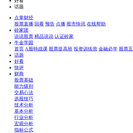
好看
话题
点掌财经
股票直播
回看
预告
点播
股市快讯
在线帮助
砖家团
说说股票
精品说说
认证砖家
牛金学园
首页
A股特战课
股票提高班
投资训练营
金融必学
股票五
话题
好看
快评
财商
股票基础
能力级别
交易心法
选股技巧
技术分析
基本分析
行业分析
宏观分析
指标公式