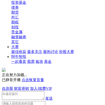
投资基金
债券
期货
外汇
期权
创投
贵金属
融资融券
其它
大赛
最佳收益
最多关注
最热讨论
炒股大赛
阿牛智投
一起看盘
股票
板块
基金
正在努力加载
.
.
.
已静音开播
点击恢复音量
自选股
财富密钥
加入/续费VIP
发送