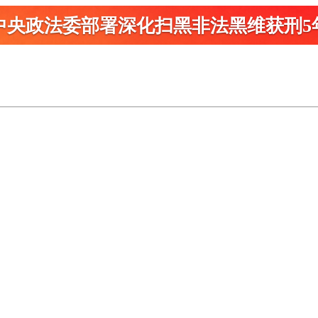
中央政法委部署深化扫黑
非法黑维获刑5