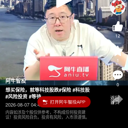
Play
Video
12
1
阿牛智投
0
想买保险，就等科技股跌#保险 #科技股
#风险投资 #等待
2026-08-07 04:45
内容如涉及个股仅供参考，不构成任何投资建
议！投资风险自负。投资有风险，入市须谨慎。