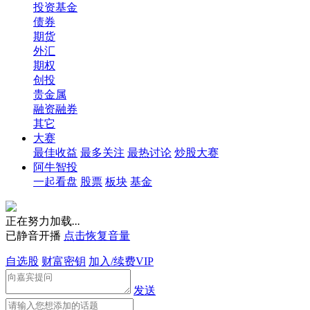
投资基金
债券
期货
外汇
期权
创投
贵金属
融资融券
其它
大赛
最佳收益
最多关注
最热讨论
炒股大赛
阿牛智投
一起看盘
股票
板块
基金
正在努力加载
.
.
.
已静音开播
点击恢复音量
自选股
财富密钥
加入/续费VIP
发送