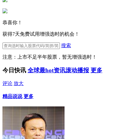
恭喜你！
获得7天免费试用增强选时的机会！
搜索
注意：上市不足半年股票，暂无增强选时！
今日快讯
全球最hot资讯滚动播报
更多
评论
放大
精品说说
更多