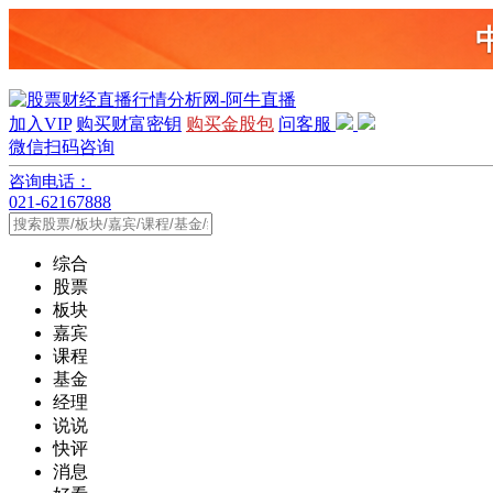
加入VIP
购买财富密钥
购买金股包
问客服
微信扫码咨询
咨询电话：
021-62167888
综合
股票
板块
嘉宾
课程
基金
经理
说说
快评
消息