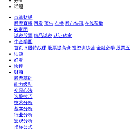
好看
话题
点掌财经
股票直播
回看
预告
点播
股市快讯
在线帮助
砖家团
说说股票
精品说说
认证砖家
牛金学园
首页
A股特战课
股票提高班
投资训练营
金融必学
股票五
话题
好看
快评
财商
股票基础
能力级别
交易心法
选股技巧
技术分析
基本分析
行业分析
宏观分析
指标公式