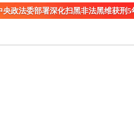
中央政法委部署深化扫黑
非法黑维获刑5