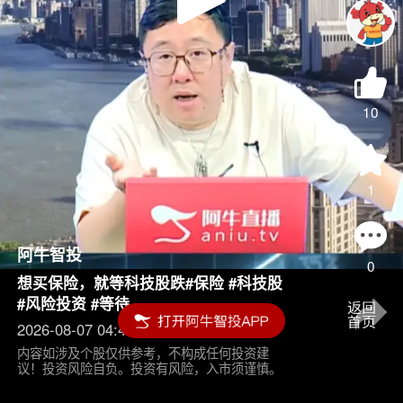
Play
Video
10
1
阿牛智投
0
想买保险，就等科技股跌#保险 #科技股
#风险投资 #等待
2026-08-07 04:45
内容如涉及个股仅供参考，不构成任何投资建
议！投资风险自负。投资有风险，入市须谨慎。