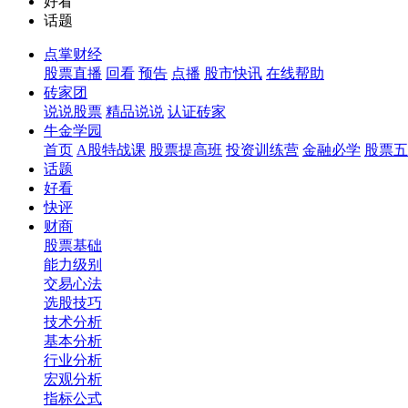
好看
话题
点掌财经
股票直播
回看
预告
点播
股市快讯
在线帮助
砖家团
说说股票
精品说说
认证砖家
牛金学园
首页
A股特战课
股票提高班
投资训练营
金融必学
股票五
话题
好看
快评
财商
股票基础
能力级别
交易心法
选股技巧
技术分析
基本分析
行业分析
宏观分析
指标公式