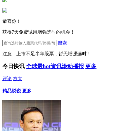
恭喜你！
获得7天免费试用增强选时的机会！
搜索
注意：上市不足半年股票，暂无增强选时！
今日快讯
全球最hot资讯滚动播报
更多
评论
放大
精品说说
更多