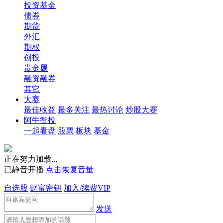
投资基金
债券
期货
外汇
期权
创投
贵金属
融资融券
其它
大赛
最佳收益
最多关注
最热讨论
炒股大赛
阿牛智投
一起看盘
股票
板块
基金
正在努力加载
.
.
.
已静音开播
点击恢复音量
自选股
财富密钥
加入/续费VIP
发送