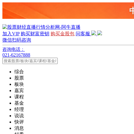
加入VIP
购买财富密钥
购买金股包
问客服
微信扫码咨询
咨询电话：
021-62167888
综合
股票
板块
嘉宾
课程
基金
经理
说说
快评
消息