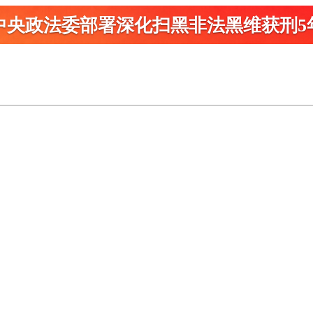
中央政法委部署深化扫黑
非法黑维获刑5