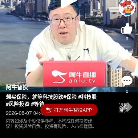
Play
Video
9
1
阿牛智投
0
想买保险，就等科技股跌#保险 #科技股
#风险投资 #等待
2026-08-07 04:45
内容如涉及个股仅供参考，不构成任何投资建
议！投资风险自负。投资有风险，入市须谨慎。