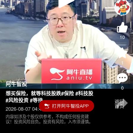
Play
Video
10
1
阿牛智投
0
想买保险，就等科技股跌#保险 #科技股
#风险投资 #等待
2026-08-07 04:45
内容如涉及个股仅供参考，不构成任何投资建
议！投资风险自负。投资有风险，入市须谨慎。