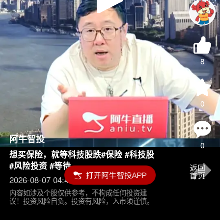
Play
Video
8
0
阿牛智投
0
想买保险，就等科技股跌#保险 #科技股
#风险投资 #等待
2026-08-07 04:45
内容如涉及个股仅供参考，不构成任何投资建
议！投资风险自负。投资有风险，入市须谨慎。