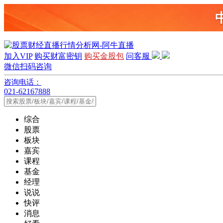
加入VIP
购买财富密钥
购买金股包
问客服
微信扫码咨询
咨询电话：
021-62167888
综合
股票
板块
嘉宾
课程
基金
经理
说说
快评
消息