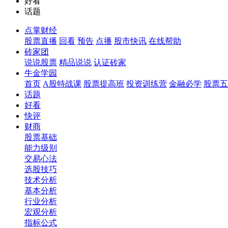
好看
话题
点掌财经
股票直播
回看
预告
点播
股市快讯
在线帮助
砖家团
说说股票
精品说说
认证砖家
牛金学园
首页
A股特战课
股票提高班
投资训练营
金融必学
股票五
话题
好看
快评
财商
股票基础
能力级别
交易心法
选股技巧
技术分析
基本分析
行业分析
宏观分析
指标公式