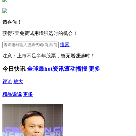
恭喜你！
获得7天免费试用增强选时的机会！
搜索
注意：上市不足半年股票，暂无增强选时！
今日快讯
全球最hot资讯滚动播报
更多
评论
放大
精品说说
更多