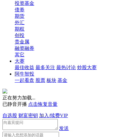
投资基金
债券
期货
外汇
期权
创投
贵金属
融资融券
其它
大赛
最佳收益
最多关注
最热讨论
炒股大赛
阿牛智投
一起看盘
股票
板块
基金
正在努力加载
.
.
.
已静音开播
点击恢复音量
自选股
财富密钥
加入/续费VIP
发送