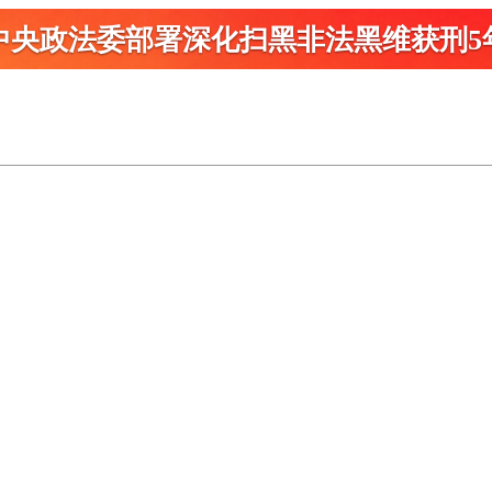
中央政法委部署深化扫黑
非法黑维获刑5