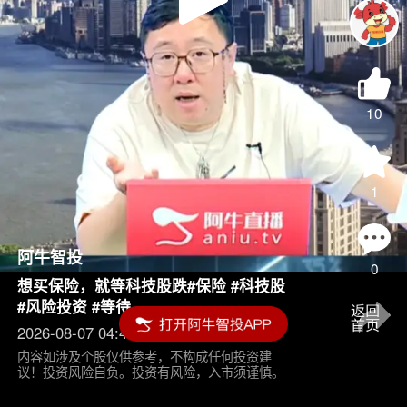
Play
Video
10
1
阿牛智投
0
想买保险，就等科技股跌#保险 #科技股
#风险投资 #等待
2026-08-07 04:45
内容如涉及个股仅供参考，不构成任何投资建
议！投资风险自负。投资有风险，入市须谨慎。