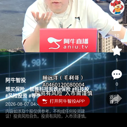
10
1
阿牛智投
0
想买保险，就等科技股跌#保险 #科技股
#风险投资 #等待
2026-08-07 04:45
内容如涉及个股仅供参考，不构成任何投资建
议！投资风险自负。投资有风险，入市须谨慎。