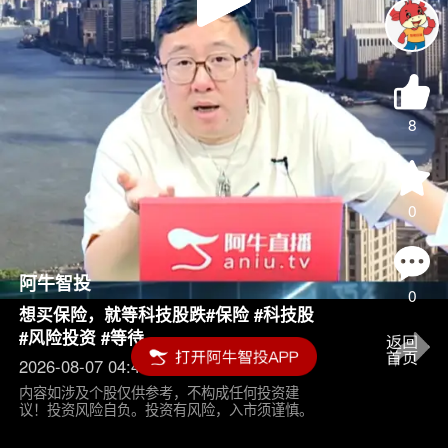
Play
Video
8
0
阿牛智投
0
想买保险，就等科技股跌#保险 #科技股
#风险投资 #等待
2026-08-07 04:45
内容如涉及个股仅供参考，不构成任何投资建
议！投资风险自负。投资有风险，入市须谨慎。