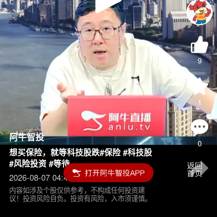
Play
Video
9
1
阿牛智投
0
想买保险，就等科技股跌#保险 #科技股
#风险投资 #等待
2026-08-07 04:45
内容如涉及个股仅供参考，不构成任何投资建
议！投资风险自负。投资有风险，入市须谨慎。