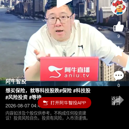
Play
Video
9
1
阿牛智投
0
想买保险，就等科技股跌#保险 #科技股
#风险投资 #等待
2026-08-07 04:45
内容如涉及个股仅供参考，不构成任何投资建
议！投资风险自负。投资有风险，入市须谨慎。