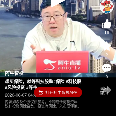
Play
Video
16
2
阿牛智投
0
想买保险，就等科技股跌#保险 #科技股
#风险投资 #等待
2026-08-07 04:45
内容如涉及个股仅供参考，不构成任何投资建
议！投资风险自负。投资有风险，入市须谨慎。