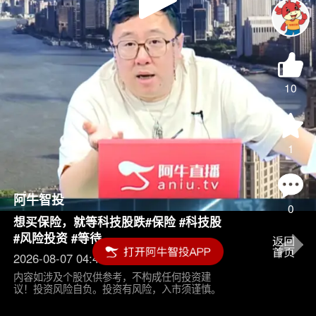
Play
Video
10
1
阿牛智投
0
想买保险，就等科技股跌#保险 #科技股
#风险投资 #等待
2026-08-07 04:45
内容如涉及个股仅供参考，不构成任何投资建
议！投资风险自负。投资有风险，入市须谨慎。