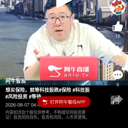
Play
Video
10
1
阿牛智投
0
想买保险，就等科技股跌#保险 #科技股
#风险投资 #等待
2026-08-07 04:45
内容如涉及个股仅供参考，不构成任何投资建
议！投资风险自负。投资有风险，入市须谨慎。