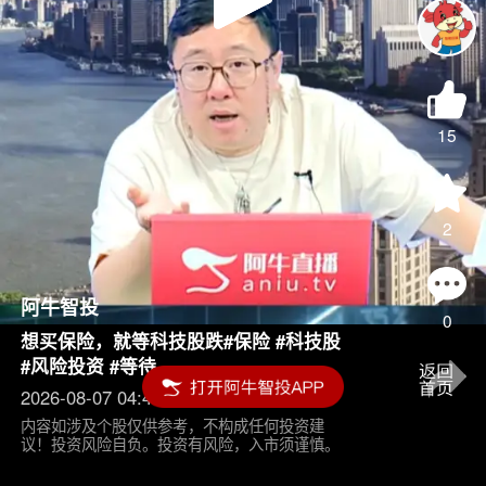
Play
Video
15
2
阿牛智投
0
想买保险，就等科技股跌#保险 #科技股
#风险投资 #等待
2026-08-07 04:45
内容如涉及个股仅供参考，不构成任何投资建
议！投资风险自负。投资有风险，入市须谨慎。