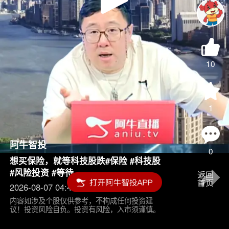
Play
Video
10
1
阿牛智投
0
想买保险，就等科技股跌#保险 #科技股
#风险投资 #等待
2026-08-07 04:45
内容如涉及个股仅供参考，不构成任何投资建
议！投资风险自负。投资有风险，入市须谨慎。