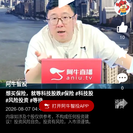
Play
Video
10
1
阿牛智投
0
想买保险，就等科技股跌#保险 #科技股
#风险投资 #等待
2026-08-07 04:45
内容如涉及个股仅供参考，不构成任何投资建
议！投资风险自负。投资有风险，入市须谨慎。