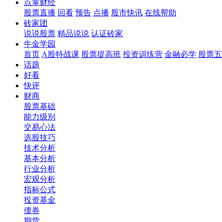
点掌财经
股票直播
回看
预告
点播
股市快讯
在线帮助
砖家团
说说股票
精品说说
认证砖家
牛金学园
首页
A股特战课
股票提高班
投资训练营
金融必学
股票五
话题
好看
快评
财商
股票基础
能力级别
交易心法
选股技巧
技术分析
基本分析
行业分析
宏观分析
指标公式
投资基金
债券
期货