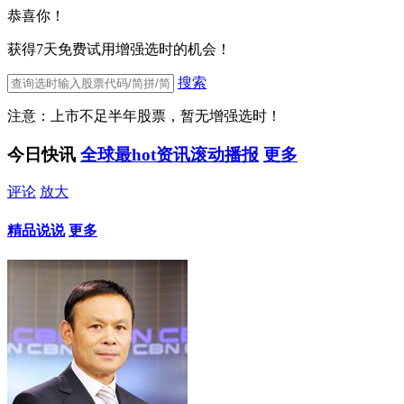
恭喜你！
获得7天免费试用增强选时的机会！
搜索
注意：上市不足半年股票，暂无增强选时！
今日快讯
全球最hot资讯滚动播报
更多
评论
放大
精品说说
更多