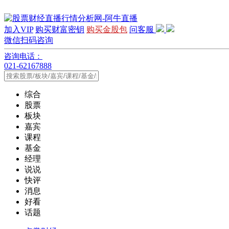
加入VIP
购买财富密钥
购买金股包
问客服
微信扫码咨询
咨询电话：
021-62167888
综合
股票
板块
嘉宾
课程
基金
经理
说说
快评
消息
好看
话题