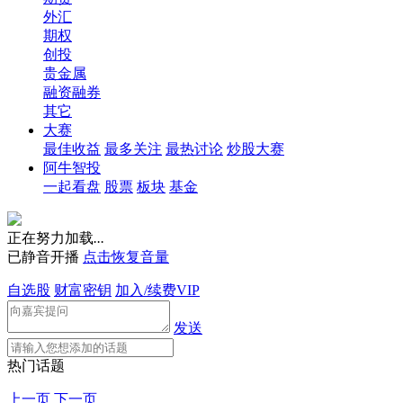
外汇
期权
创投
贵金属
融资融券
其它
大赛
最佳收益
最多关注
最热讨论
炒股大赛
阿牛智投
一起看盘
股票
板块
基金
正在努力加载
.
.
.
已静音开播
点击恢复音量
自选股
财富密钥
加入/续费VIP
发送
热门话题
上一页
下一页