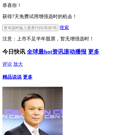
恭喜你！
获得7天免费试用增强选时的机会！
搜索
注意：上市不足半年股票，暂无增强选时！
今日快讯
全球最hot资讯滚动播报
更多
评论
放大
精品说说
更多