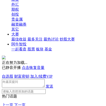
外汇
期权
创投
贵金属
融资融券
其它
大赛
最佳收益
最多关注
最热讨论
炒股大赛
阿牛智投
一起看盘
股票
板块
基金
正在努力加载
.
.
.
已静音开播
点击恢复音量
自选股
财富密钥
加入/续费VIP
发送
热门话题
上一页
下一页