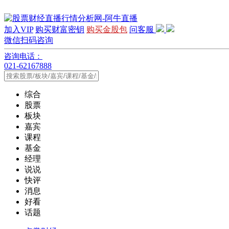
加入VIP
购买财富密钥
购买金股包
问客服
微信扫码咨询
咨询电话：
021-62167888
综合
股票
板块
嘉宾
课程
基金
经理
说说
快评
消息
好看
话题