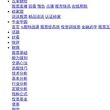
点掌财经
股票直播
回看
预告
点播
股市快讯
在线帮助
砖家团
说说股票
精品说说
认证砖家
牛金学园
首页
A股特战课
股票提高班
投资训练营
金融必学
股票五
话题
好看
快评
财商
股票基础
能力级别
交易心法
选股技巧
技术分析
基本分析
行业分析
宏观分析
指标公式
投资基金
债券
期货