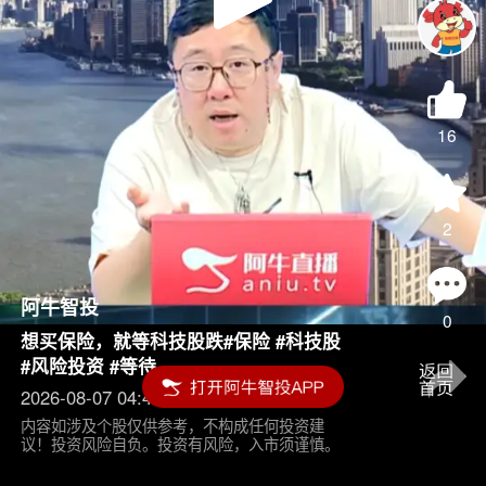
Play
Video
16
2
阿牛智投
0
想买保险，就等科技股跌#保险 #科技股
#风险投资 #等待
2026-08-07 04:45
内容如涉及个股仅供参考，不构成任何投资建
议！投资风险自负。投资有风险，入市须谨慎。