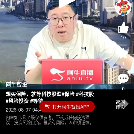
Play
Video
10
1
阿牛智投
0
想买保险，就等科技股跌#保险 #科技股
#风险投资 #等待
2026-08-07 04:45
内容如涉及个股仅供参考，不构成任何投资建
议！投资风险自负。投资有风险，入市须谨慎。